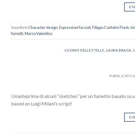
CO
Inserito in
Character design
,
Espressioni facciali
,
Filippo Confalmi Flash
,
in
fumetti
,
Marco Valentino
L'UOMO DELLE STELLE
,
LAURA BRAGA
,
PUBBLICATO I
Un’anteprima di alcuni “sketches” per un fumetto basato su 
based on Luigi Milani’s script!
CO