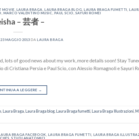
T MOVIE
,
LAURA BRAGA
,
LAURA BRAGA BLOG
,
LAURA BRAGA FUMETTI
,
LAUR
O
,
MARCO VALENTINO MUSIC
,
PAUL SCIO
,
SAYURI ROMEI
isha – 芸者 –
L
23 MAGGIO 2013
DA
LAURA BRAGA
d news about my work, more details soon! Stay Tune
o di Cristiana Persia e Paul Scio, con Alessio Romagnoli e Sayuri R
NTINUA A LEGGERE
→
e
,
Laura Braga
,
Laura Braga blog
,
Laura Braga fumetti
,
Laura Braga Illustrazioni
,
M
LAURA BRAGA FACEBOOK
,
LAURA BRAGA FUMETTI
,
LAURA BRAGA ILLUSTRA
CHES
,
STUDI ANATOMICI