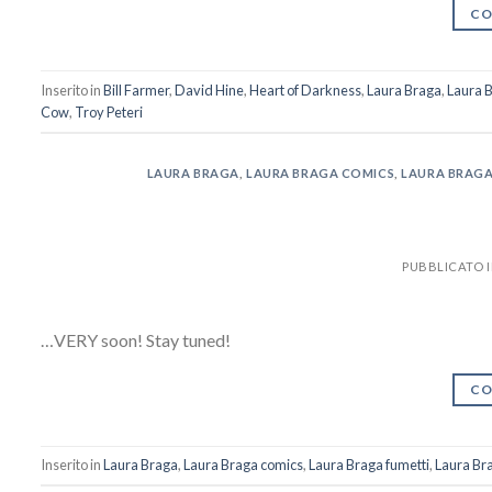
CO
Inserito in
Bill Farmer
,
David Hine
,
Heart of Darkness
,
Laura Braga
,
Laura 
Cow
,
Troy Peteri
LAURA BRAGA
,
LAURA BRAGA COMICS
,
LAURA BRAGA
PUBBLICATO 
…VERY soon! Stay tuned!
CO
Inserito in
Laura Braga
,
Laura Braga comics
,
Laura Braga fumetti
,
Laura Bra