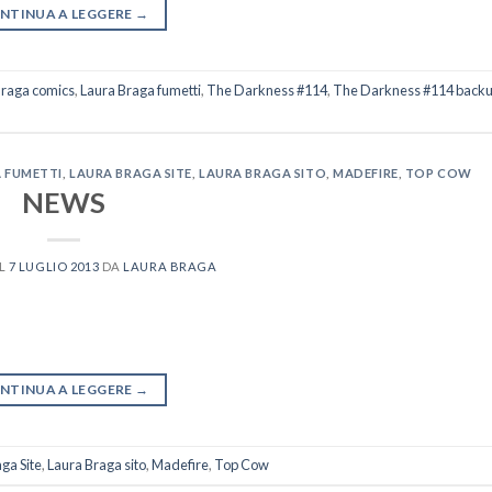
NTINUA A LEGGERE
→
Braga comics
,
Laura Braga fumetti
,
The Darkness #114
,
The Darkness #114 backu
 FUMETTI
,
LAURA BRAGA SITE
,
LAURA BRAGA SITO
,
MADEFIRE
,
TOP COW
NEWS
IL
7 LUGLIO 2013
DA
LAURA BRAGA
NTINUA A LEGGERE
→
ga Site
,
Laura Braga sito
,
Madefire
,
Top Cow