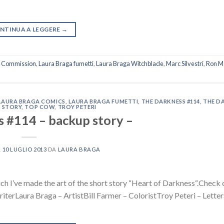
NTINUA A LEGGERE
→
a Commission
,
Laura Braga fumetti
,
Laura Braga Witchblade
,
Marc Silvestri
,
Ron M
LAURA BRAGA COMICS
,
LAURA BRAGA FUMETTI
,
THE DARKNESS #114
,
THE D
P STORY
,
TOP COW
,
TROY PETERI
 #114 – backup story –
L
10 LUGLIO 2013
DA
LAURA BRAGA
ich I’ve made the art of the short story “Heart of Darkness“.Check
erLaura Braga – ArtistBill Farmer – ColoristTroy Peteri – Letter