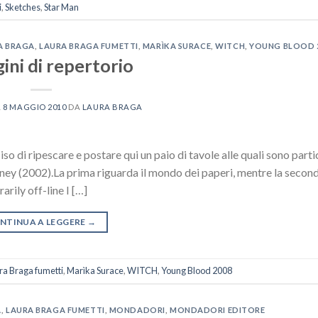
i
,
Sketches
,
Star Man
A BRAGA
,
LAURA BRAGA FUMETTI
,
MARÌKA SURACE
,
WITCH
,
YOUNG BLOOD 
ni di repertorio
L
8 MAGGIO 2010
DA
LAURA BRAGA
o di ripescare e postare qui un paio di tavole alle quali sono part
sney (2002).La prima riguarda il mondo dei paperi, mentre la second
ily off-line I […]
NTINUA A LEGGERE
→
ra Braga fumetti
,
Marìka Surace
,
WITCH
,
Young Blood 2008
A
,
LAURA BRAGA FUMETTI
,
MONDADORI
,
MONDADORI EDITORE