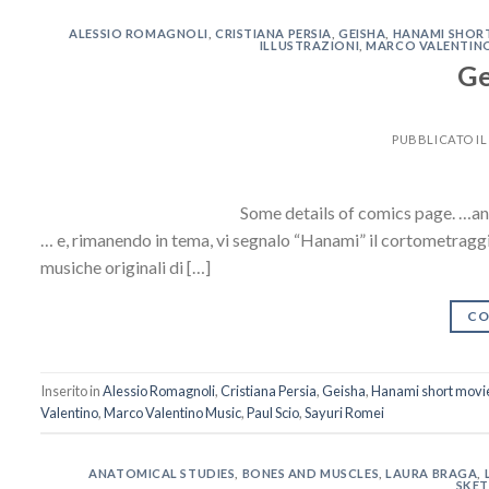
ALESSIO ROMAGNOLI
,
CRISTIANA PERSIA
,
GEISHA
,
HANAMI SHOR
ILLUSTRAZIONI
,
MARCO VALENTIN
Ge
PUBBLICATO I
Some details of comics page. …and, lots of goo
… e, rimanendo in tema, vi segnalo “Hanami” il cortometraggi
musiche originali di […]
CO
Inserito in
Alessio Romagnoli
,
Cristiana Persia
,
Geisha
,
Hanami short movi
Valentino
,
Marco Valentino Music
,
Paul Scio
,
Sayuri Romei
ANATOMICAL STUDIES
,
BONES AND MUSCLES
,
LAURA BRAGA
,
SKET