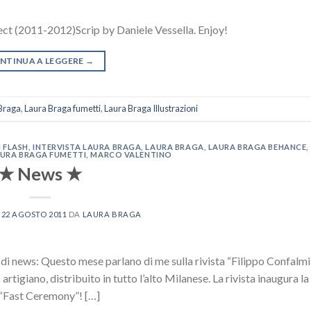
ect (2011-2012)Scrip by Daniele Vessella. Enjoy!
NTINUA A LEGGERE
→
Braga
,
Laura Braga fumetti
,
Laura Braga Illustrazioni
 FLASH
,
INTERVISTA LAURA BRAGA
,
LAURA BRAGA
,
LAURA BRAGA BEHANCE
,
URA BRAGA FUMETTI
,
MARCO VALENTINO
★ News ★
L
22 AGOSTO 2011
DA
LAURA BRAGA
o di news: Questo mese parlano di me sulla rivista “Filippo Confalmi F
tigiano, distribuito in tutto l’alto Milanese. La rivista inaugura l
e “Fast Ceremony”! […]