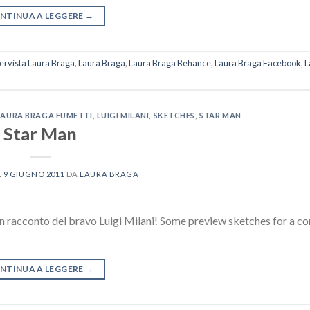
NTINUA A LEGGERE
→
tervista Laura Braga
,
Laura Braga
,
Laura Braga Behance
,
Laura Braga Facebook
,
L
LAURA BRAGA FUMETTI
,
LUIGI MILANI
,
SKETCHES
,
STAR MAN
Star Man
L
9 GIUGNO 2011
DA
LAURA BRAGA
un racconto del bravo Luigi Milani! Some preview sketches for a 
NTINUA A LEGGERE
→