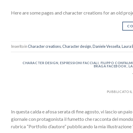
Here are some pages and character creations for an old proj
CO
Inserito in
Character creations
,
Character design
,
Daniele Vessella
,
Laura 
CHARACTER DESIGN
,
ESPRESSIONI FACCIALI
,
FILIPPO CONFALMI
BRAGA FACEBOOK
,
LA
PUBBLICATO I
In questa calda e afosa serata di fine agosto, vi lascio un pai
giornale con protagonista il fumetto che racconta del mondo ar
rubrica “Portfolio d’autore” pubblicando la mia illustrazion