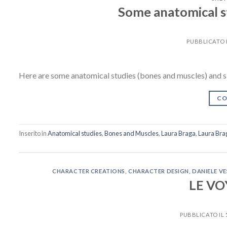
Some anatomical s
PUBBLICATO 
Here are some anatomical studies (bones and muscles) and s
CO
Inserito in
Anatomical studies
,
Bones and Muscles
,
Laura Braga
,
Laura Bra
CHARACTER CREATIONS
,
CHARACTER DESIGN
,
DANIELE VE
LE VO
PUBBLICATO IL