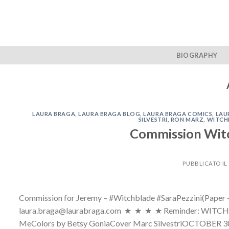
Skip
to
content
BIOGRAPHY
LAURA BRAGA
,
LAURA BRAGA BLOG
,
LAURA BRAGA COMICS
,
LAU
SILVESTRI
,
RON MARZ
,
WITCH
Commission Witc
PUBBLICATO IL
Commission for Jeremy – #Witchblade #SaraPezzini(Paper –
laura.braga@laurabraga.com ★ ★ ★ ★ Reminder: WITCHBLA
MeColors by Betsy GoniaCover Marc Silvestr