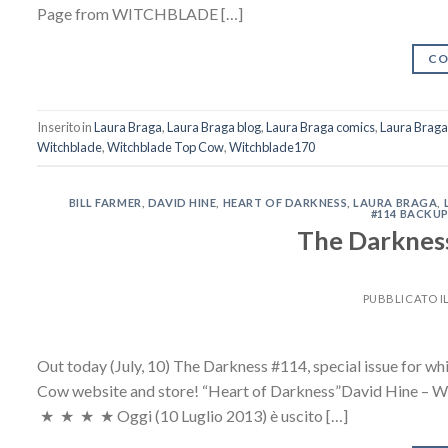
Page from WITCHBLADE […]
CO
Inserito in
Laura Braga
,
Laura Braga blog
,
Laura Braga comics
,
Laura Brag
Witchblade
,
Witchblade Top Cow
,
Witchblade170
BILL FARMER
,
DAVID HINE
,
HEART OF DARKNESS
,
LAURA BRAGA
,
#114 BACKU
The Darkness
PUBBLICATO I
Out today (July, 10) The Darkness #114, special issue for wh
Cow website and store! “Heart of Darkness”David Hine – Writ
★ ★ ★ ★ Oggi (10 Luglio 2013) è uscito […]