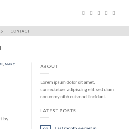
CS
CONTACT
I
DE
,
MARC
ABOUT
Lorem ipsum dolor sit amet,
consectetuer adipiscing elit, sed diam
nonummy nibh euismod tincidunt.
LATEST POSTS
t by
ductions
Last month we met in …
08