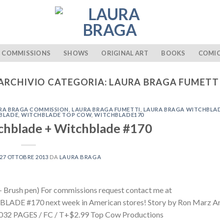
COMMISSIONS
SHOWS
ORIGINAL ART
BOOKS
COMI
ARCHIVIO CATEGORIA:
LAURA BRAGA FUMETT
RA BRAGA COMMISSION
,
LAURA BRAGA FUMETTI
,
LAURA BRAGA WITCHBLA
BLADE
,
WITCHBLADE TOP COW
,
WITCHBLADE170
hblade + Witchblade #170
27 OTTOBRE 2013
DA
LAURA BRAGA
 Brush pen) For commissions request contact me at
DE #170 next week in American stores! Story by Ron Marz Ar
iOCTOBER 3032 PAGES / FC / T+$2.99 Top Cow Pro