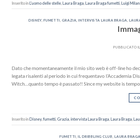
Inserito in
L'uomo delle stelle
,
Laura Braga
,
Laura Braga fumetti
,
Luigi Milan
DISNEY
,
FUMETTI
,
GRAZIA
,
INTERVISTA LAURA BRAGA
,
LAUR
Immagi
PUBBLICATO I
Dato che momentaneamente il mio sito web è off-line ho decis
legata risalenti al periodo in cui frequentavo l’Accademia Di
Witch…quanto tempo è passato!! Since my website is temporar
CO
Inserito in
Disney
,
fumetti
,
Grazia
,
intervista Laura Braga
,
Laura Braga
,
Lau
FUMETTI
,
IL DRIBBLING CLUB
,
LAURA BRAG