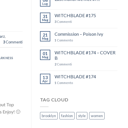
Lug
WITCHBLADE #175
31
Mag
3
Commenti
Commission – Poison Ivy
21
arz
,
Mag
1
Commento
3
Commenti
WITCHBLADE #174 – COVER
01
Mag
B
ARKNESS
2
Commenti
WITCHBLADE #174
13
Apr
1
Commento
TAG CLOUD
 out Top
s Enjoy! 🙂
brooklyn
fashion
style
women