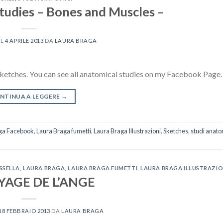
tudies – Bones and Muscles –
IL
4 APRILE 2013
DA
LAURA BRAGA
ketches. You can see all anatomical studies on my Facebook Page.
NTINUA A LEGGERE
→
ga Facebook
,
Laura Braga fumetti
,
Laura Braga Illustrazioni
,
Sketches
,
studi anato
SSELLA
,
LAURA BRAGA
,
LAURA BRAGA FUMETTI
,
LAURA BRAGA ILLUSTRAZIO
YAGE DE L’ANGE
18 FEBBRAIO 2013
DA
LAURA BRAGA