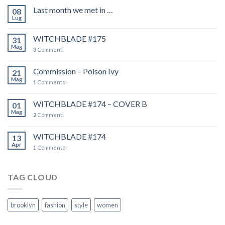
Last month we met in …
08
Lug
WITCHBLADE #175
31
Mag
3
Commenti
Commission – Poison Ivy
21
Mag
1
Commento
WITCHBLADE #174 – COVER B
01
Mag
2
Commenti
WITCHBLADE #174
13
Apr
1
Commento
TAG CLOUD
brooklyn
fashion
style
women