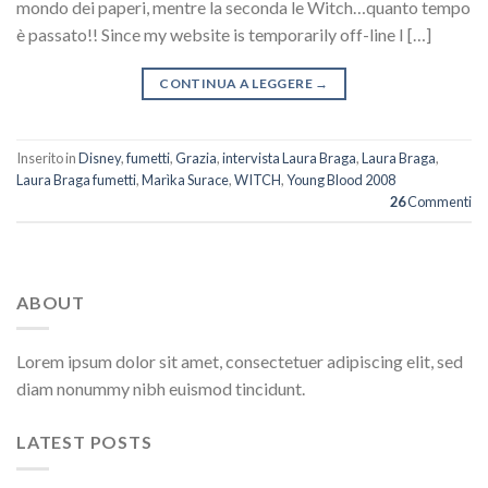
mondo dei paperi, mentre la seconda le Witch…quanto tempo
è passato!! Since my website is temporarily off-line I […]
CONTINUA A LEGGERE
→
Inserito in
Disney
,
fumetti
,
Grazia
,
intervista Laura Braga
,
Laura Braga
,
Laura Braga fumetti
,
Marìka Surace
,
WITCH
,
Young Blood 2008
26
Commenti
ABOUT
Lorem ipsum dolor sit amet, consectetuer adipiscing elit, sed
diam nonummy nibh euismod tincidunt.
LATEST POSTS