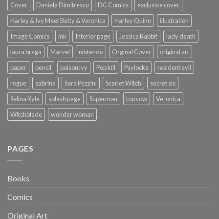
Cover
Daniela Dimitrescu
DC Comics
exclusive cover
Harley & Ivy Meet Betty & Veronica
Harley Quinn
illustration
Image Comics
ink
Interior page
Jessica Rabbit
lady death
laura braga
Marvel
nintendo
Orginal Cover
original art
paper
pencil
poison ivy
Pop kill
Psylocke
resident evil
rogue
sabrina
Sara Pezzini
Scarlet Witch
secret six
Selina Kyle
splash page
Superman
top cow
Veronica
Witchblade
wonder woman
PAGES
Books
Comics
Original Art