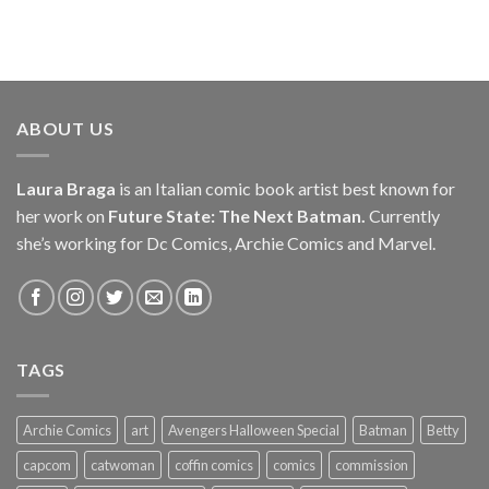
ABOUT US
Laura Braga
is an Italian comic book artist best known for
her work on
Future State: The Next Batman.
Currently
she’s working for Dc Comics, Archie Comics and Marvel.
TAGS
Archie Comics
art
Avengers Halloween Special
Batman
Betty
capcom
catwoman
coffin comics
comics
commission