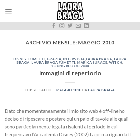
Skip
to
content
ARCHIVIO MENSILE:
MAGGIO 2010
DISNEY
,
FUMETTI
,
GRAZIA
,
INTERVISTA LAURA BRAGA
,
LAURA
BRAGA
,
LAURA BRAGA FUMETTI
,
MARÌKA SURACE
,
WITCH
,
YOUNG BLOOD 2008
Immagini di repertorio
PUBBLICATO IL
8 MAGGIO 2010
DA
LAURA BRAGA
Dato che momentaneamente il mio sito web è off-line ho
deciso di ripescare e postare qui un paio di tavole alle quali
sono particolarmente legata risalenti al periodo in cui
frequentavo l’Accademia Disney (2002).La prima riguarda il