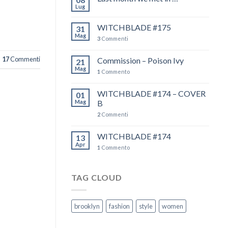
Lug
WITCHBLADE #175
31
Mag
3
Commenti
17
Commenti
Commission – Poison Ivy
21
Mag
1
Commento
WITCHBLADE #174 – COVER
01
Mag
B
2
Commenti
WITCHBLADE #174
13
Apr
1
Commento
TAG CLOUD
brooklyn
fashion
style
women