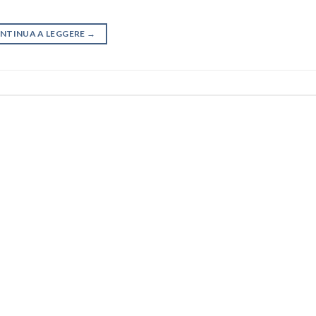
NTINUA A LEGGERE
→