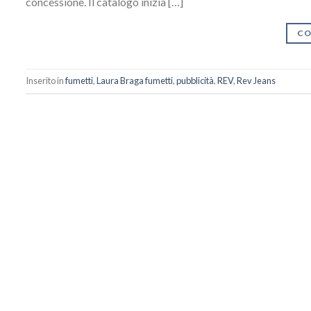
concessione. Il catalogo inizia […]
CO
Inserito in
fumetti
,
Laura Braga fumetti
,
pubblicità
,
REV
,
Rev Jeans