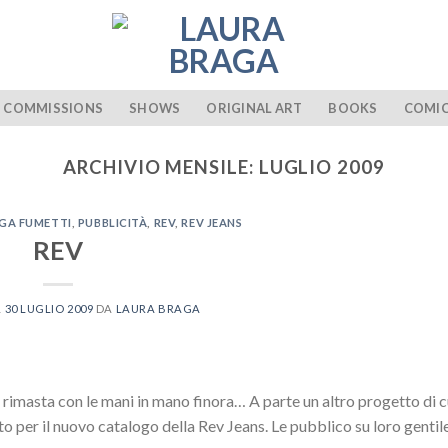
COMMISSIONS
SHOWS
ORIGINAL ART
BOOKS
COMI
ARCHIVIO MENSILE:
LUGLIO 2009
GA FUMETTI
,
PUBBLICITÀ
,
REV
,
REV JEANS
REV
L
30 LUGLIO 2009
DA
LAURA BRAGA
 rimasta con le mani in mano finora… A parte un altro progetto di cu
to per il nuovo catalogo della Rev Jeans. Le pubblico su loro gentil