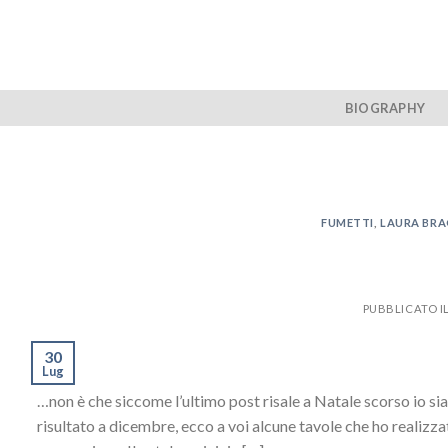
Skip
to
content
BIOGRAPHY
FUMETTI
,
LAURA BRA
PUBBLICATO I
30
Lug
…non è che siccome l’ultimo post risale a Natale scorso io sia
risultato a dicembre, ecco a voi alcune tavole che ho realizza