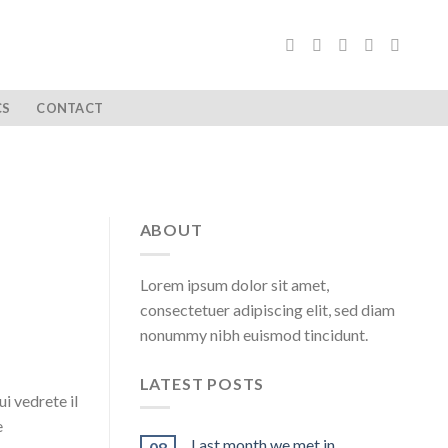
CS
CONTACT
ABOUT
Lorem ipsum dolor sit amet,
consectetuer adipiscing elit, sed diam
nonummy nibh euismod tincidunt.
LATEST POSTS
i vedrete il
e
Last month we met in …
08