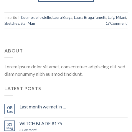
Inserito in
L'uomo delle stelle
,
Laura Braga
,
Laura Braga fumetti
,
Luigi Milani
,
Sketches
,
Star Man
17
Commenti
ABOUT
Lorem ipsum dolor sit amet, consectetuer adipiscing elit, sed
diam nonummy nibh euismod tincidunt.
LATEST POSTS
Last month we met in …
08
Lug
WITCHBLADE #175
31
Mag
3
Commenti