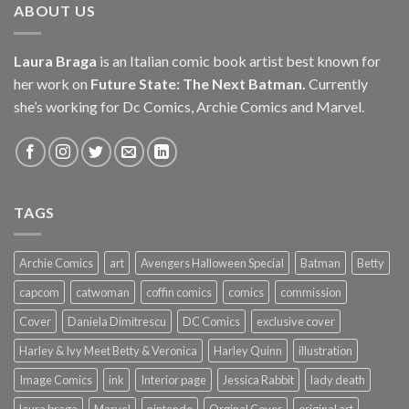
ABOUT US
Laura Braga
is an Italian comic book artist best known for
her work on
Future State: The Next Batman.
Currently
she’s working for Dc Comics, Archie Comics and Marvel.
TAGS
Archie Comics
art
Avengers Halloween Special
Batman
Betty
capcom
catwoman
coffin comics
comics
commission
Cover
Daniela Dimitrescu
DC Comics
exclusive cover
Harley & Ivy Meet Betty & Veronica
Harley Quinn
illustration
Image Comics
ink
Interior page
Jessica Rabbit
lady death