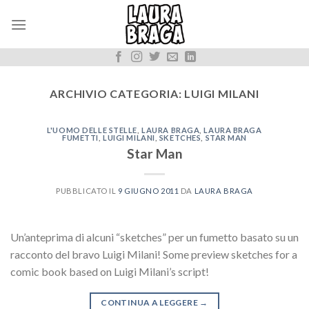
Skip
to
content
ARCHIVIO CATEGORIA:
LUIGI MILANI
L'UOMO DELLE STELLE
,
LAURA BRAGA
,
LAURA BRAGA
FUMETTI
,
LUIGI MILANI
,
SKETCHES
,
STAR MAN
Star Man
PUBBLICATO IL
9 GIUGNO 2011
DA
LAURA BRAGA
Un’anteprima di alcuni “sketches” per un fumetto basato su un
racconto del bravo Luigi Milani! Some preview sketches for a
comic book based on Luigi Milani’s script!
CONTINUA A LEGGERE
→