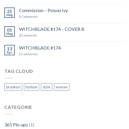
Commission – Poison Ivy
21
Mag
1
Commento
WITCHBLADE #174 – COVER B
01
Mag
2
Commenti
WITCHBLADE #174
13
Apr
1
Commento
TAG CLOUD
brooklyn
fashion
style
women
CATEGORIE
365 Pin-ups
(1)