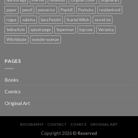
laura braga
Marvel
nintendo
Orginal Cover
original art
paper
pencil
poison ivy
Pop kill
Psylocke
resident evil
rogue
sabrina
Sara Pezzini
Scarlet Witch
secret six
Selina Kyle
splash page
Superman
top cow
Veronica
Witchblade
wonder woman
PAGES
Books
Comics
Original Art
BIOGRAPHY
CONTACT
COMICS
ORIGINAL ART
Copyright 2026 ©
Reserved