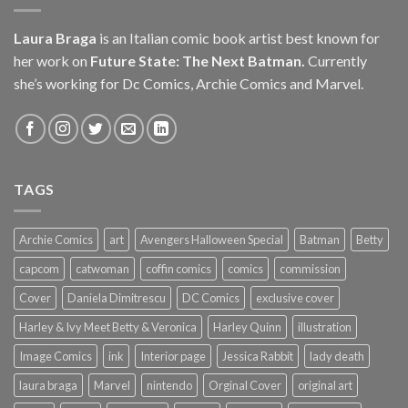
Laura Braga
is an Italian comic book artist best known for
her work on
Future State: The Next Batman.
Currently
she’s working for Dc Comics, Archie Comics and Marvel.
TAGS
Archie Comics
art
Avengers Halloween Special
Batman
Betty
capcom
catwoman
coffin comics
comics
commission
Cover
Daniela Dimitrescu
DC Comics
exclusive cover
Harley & Ivy Meet Betty & Veronica
Harley Quinn
illustration
Image Comics
ink
Interior page
Jessica Rabbit
lady death
laura braga
Marvel
nintendo
Orginal Cover
original art