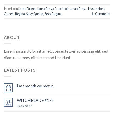
Inserito in
Laura Braga
,
Laura Braga Facebook
,
Laura Braga Illustrazioni
,
Queen
,
Regina
,
Sexy Queen
,
Sexy Regina
11
Commenti
ABOUT
Lorem ipsum dolor sit amet, consectetuer adipiscing elit, sed
diam nonummy nibh euismod tincidunt.
LATEST POSTS
Last month we met in …
08
Lug
WITCHBLADE #175
31
Mag
3
Commenti