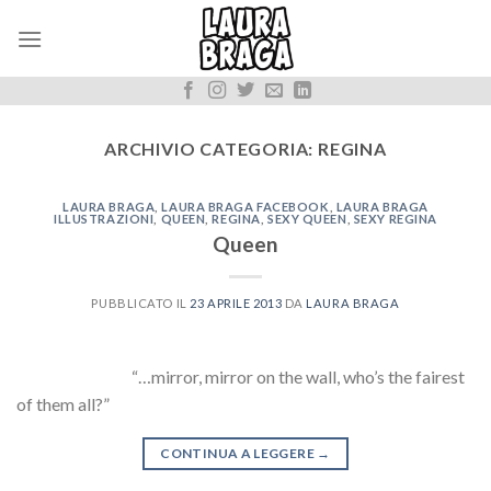
Skip
to
content
ARCHIVIO CATEGORIA:
REGINA
LAURA BRAGA
,
LAURA BRAGA FACEBOOK
,
LAURA BRAGA
ILLUSTRAZIONI
,
QUEEN
,
REGINA
,
SEXY QUEEN
,
SEXY REGINA
Queen
PUBBLICATO IL
23 APRILE 2013
DA
LAURA BRAGA
“…mirror, mirror on the wall, who’s the fairest
of them all?”
CONTINUA A LEGGERE
→