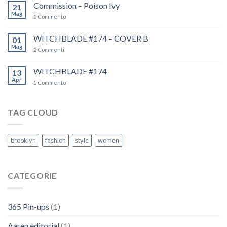
Commission – Poison Ivy
21
Mag
1
Commento
WITCHBLADE #174 – COVER B
01
Mag
2
Commenti
WITCHBLADE #174
13
Apr
1
Commento
TAG CLOUD
brooklyn
fashion
style
women
CATEGORIE
365 Pin-ups
(1)
Aaren editorial
(1)